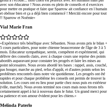
gentil à l écoute... mon chien est peureux avec les humains mais pas
avec son éducateur ! Nous avons eu plein de conseils et d exercices
pour mettre en pratique et faire que Sparrow ait confiance en l humain
et obéisse bien et ça a déjà bien commencé ! Merciiii encore pour tout
!! Sparrow et Noémie
Vial Marie Fran
Expérience très bénéfique avec Sébastien. Nous avons pris le bilan +
5 cours particuliers, pour notre chienne beauceronne de l'âge de 3 à 5
mois. Educateur sympathique, serein, compétent et expérimenté, qui
délivre des conseils clairs, avec à chaque cours une reprise des points
abordés auparavant pour constater les progrès et faire les mises au
point nécessaires. Nous avons abordé les bases : rappel, assis, couché,
pas bouger, marche au pied, refus d'appât, et d'autres points selon les
problèmes rencontrés dans notre vie quotidienne. Les progrès ont été
rapides et pour chaque problème les conseils ont permis de trouver la
solution. Les cours ont eu lieu pour partie chez nous puis en extérieur
(ville, marché). Nous avons terminé nos cours mais nous ferons très
certainement appel à lui à nouveau dans le futur. Un grand merci pour
sa patience et son amour évident pour les chiens.
Melinda Paterlo