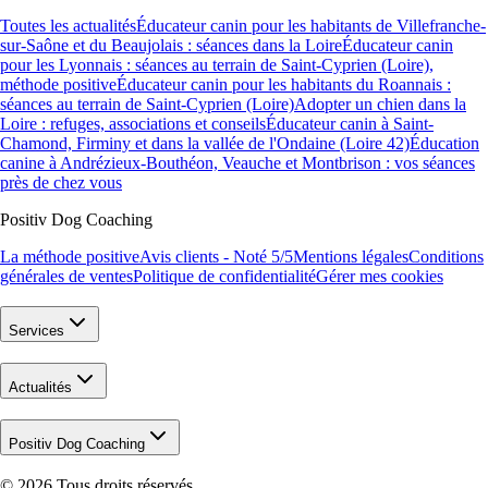
Toutes les actualités
Éducateur canin pour les habitants de Villefranche-
sur-Saône et du Beaujolais : séances dans la Loire
Éducateur canin
pour les Lyonnais : séances au terrain de Saint-Cyprien (Loire),
méthode positive
Éducateur canin pour les habitants du Roannais :
séances au terrain de Saint-Cyprien (Loire)
Adopter un chien dans la
Loire : refuges, associations et conseils
Éducateur canin à Saint-
Chamond, Firminy et dans la vallée de l'Ondaine (Loire 42)
Éducation
canine à Andrézieux-Bouthéon, Veauche et Montbrison : vos séances
près de chez vous
Positiv Dog Coaching
La méthode positive
Avis clients - Noté 5/5
Mentions légales
Conditions
générales de ventes
Politique de confidentialité
Gérer mes cookies
Services
Actualités
Positiv Dog Coaching
©
2026
Tous droits réservés