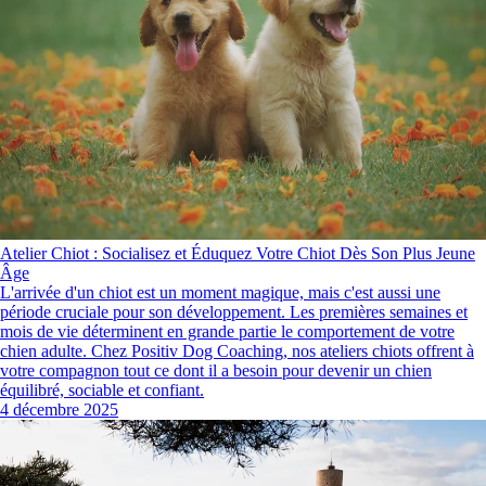
Atelier Chiot : Socialisez et Éduquez Votre Chiot Dès Son Plus Jeune
Âge
L'arrivée d'un chiot est un moment magique, mais c'est aussi une
période cruciale pour son développement. Les premières semaines et
mois de vie déterminent en grande partie le comportement de votre
chien adulte. Chez Positiv Dog Coaching, nos ateliers chiots offrent à
votre compagnon tout ce dont il a besoin pour devenir un chien
équilibré, sociable et confiant.
4 décembre 2025