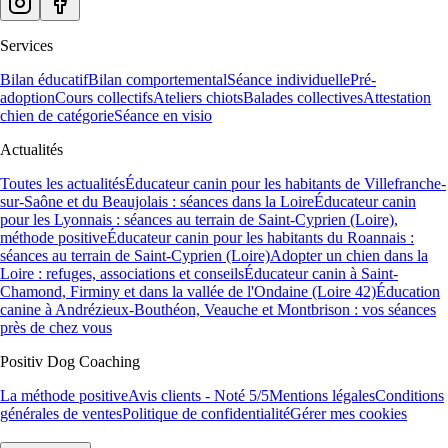
Services
Bilan éducatif
Bilan comportemental
Séance individuelle
Pré-
adoption
Cours collectifs
Ateliers chiots
Balades collectives
Attestation
chien de catégorie
Séance en visio
Actualités
Toutes les actualités
Éducateur canin pour les habitants de Villefranche-
sur-Saône et du Beaujolais : séances dans la Loire
Éducateur canin
pour les Lyonnais : séances au terrain de Saint-Cyprien (Loire),
méthode positive
Éducateur canin pour les habitants du Roannais :
séances au terrain de Saint-Cyprien (Loire)
Adopter un chien dans la
Loire : refuges, associations et conseils
Éducateur canin à Saint-
Chamond, Firminy et dans la vallée de l'Ondaine (Loire 42)
Éducation
canine à Andrézieux-Bouthéon, Veauche et Montbrison : vos séances
près de chez vous
Positiv Dog Coaching
La méthode positive
Avis clients - Noté 5/5
Mentions légales
Conditions
générales de ventes
Politique de confidentialité
Gérer mes cookies