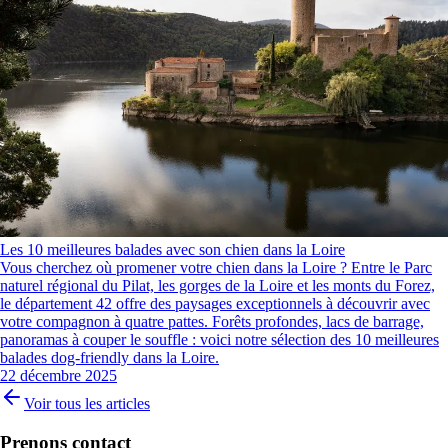
Les 10 meilleures balades avec son chien dans la Loire
Vous cherchez où promener votre chien dans la Loire ? Entre le Parc
naturel régional du Pilat, les gorges de la Loire et les monts du Forez,
le département 42 offre des paysages exceptionnels à découvrir avec
votre compagnon à quatre pattes. Forêts profondes, lacs de barrage,
panoramas à couper le souffle : voici notre sélection des 10 meilleures
balades dog-friendly dans la Loire.
22 décembre 2025
Voir tous les articles
Prenons contact