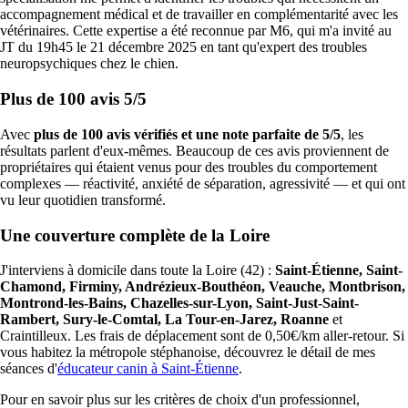
accompagnement médical et de travailler en complémentarité avec les
vétérinaires. Cette expertise a été reconnue par M6, qui m'a invité au
JT du 19h45 le 21 décembre 2025 en tant qu'expert des troubles
neuropsychiques chez le chien.
Plus de 100 avis 5/5
Avec
plus de 100 avis vérifiés et une note parfaite de 5/5
, les
résultats parlent d'eux-mêmes. Beaucoup de ces avis proviennent de
propriétaires qui étaient venus pour des troubles du comportement
complexes — réactivité, anxiété de séparation, agressivité — et qui ont
vu leur quotidien transformé.
Une couverture complète de la Loire
J'interviens à domicile dans toute la Loire (42) :
Saint-Étienne, Saint-
Chamond, Firminy, Andrézieux-Bouthéon, Veauche, Montbrison,
Montrond-les-Bains, Chazelles-sur-Lyon, Saint-Just-Saint-
Rambert, Sury-le-Comtal, La Tour-en-Jarez, Roanne
et
Craintilleux. Les frais de déplacement sont de 0,50€/km aller-retour. Si
vous habitez la métropole stéphanoise, découvrez le détail de mes
séances d'
éducateur canin à Saint-Étienne
.
Pour en savoir plus sur les critères de choix d'un professionnel,