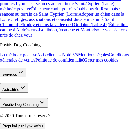
pour les Lyonnais : séances au terrain de Saint-Cyprien (Loire),
méthode positive
Éducateur canin pour les habitants du Roannais :
séances au terrain de Saint-Cyprien (Loire)
Adopter un chien dans la
Loire : refuges, associations et conseils
Éducateur canin à Saint-
Chamond, Firminy et dans la vallée de l'Ondaine (Loire 42)
Éducation
canine à Andrézieux-Bouthéon, Veauche et Montbrison : vos séances
près de chez vous
Positiv Dog Coaching
La méthode positive
Avis clients - Noté 5/5
Mentions légales
Conditions
générales de ventes
Politique de confidentialité
Gérer mes cookies
Services
Actualités
Positiv Dog Coaching
©
2026
Tous droits réservés
Propulsé par Lynk wYou