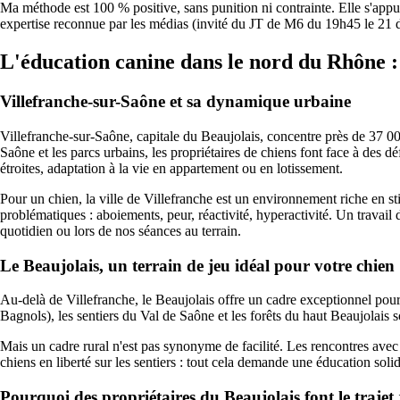
Ma méthode est 100 % positive, sans punition ni contrainte. Elle s'app
expertise reconnue par les médias (invité du JT de M6 du 19h45 le 21 
L'éducation canine dans le nord du Rhône : u
Villefranche-sur-Saône et sa dynamique urbaine
Villefranche-sur-Saône, capitale du Beaujolais, concentre près de 37 000
Saône et les parcs urbains, les propriétaires de chiens font face à des déf
étroites, adaptation à la vie en appartement ou en lotissement.
Pour un chien, la ville de Villefranche est un environnement riche en s
problématiques : aboiements, peur, réactivité, hyperactivité. Un travail 
quotidien ou lors de nos séances au terrain.
Le Beaujolais, un terrain de jeu idéal pour votre chien
Au-delà de Villefranche, le Beaujolais offre un cadre exceptionnel pour
Bagnols), les sentiers du Val de Saône et les forêts du haut Beaujolais s
Mais un cadre rural n'est pas synonyme de facilité. Les rencontres avec
chiens en liberté sur les sentiers : tout cela demande une éducation solid
Pourquoi des propriétaires du Beaujolais font le trajet