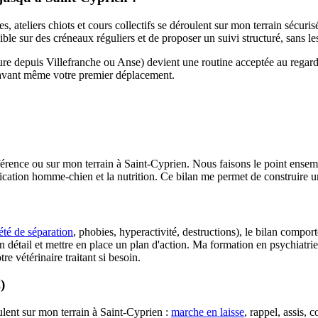
es, ateliers chiots et cours collectifs se déroulent sur mon terrain sécur
e sur des créneaux réguliers et de proposer un suivi structuré, sans les
eure depuis Villefranche ou Anse) devient une routine acceptée au regar
s avant même votre premier déplacement.
érence ou sur mon terrain à Saint-Cyprien. Nous faisons le point ensemble
cation homme-chien et la nutrition. Ce bilan me permet de construire 
été de séparation
, phobies, hyperactivité, destructions), le bilan comport
 détail et mettre en place un plan d'action. Ma formation en psychiatri
e vétérinaire traitant si besoin.
)
lent sur mon terrain à Saint-Cyprien :
marche en laisse
, rappel, assis,