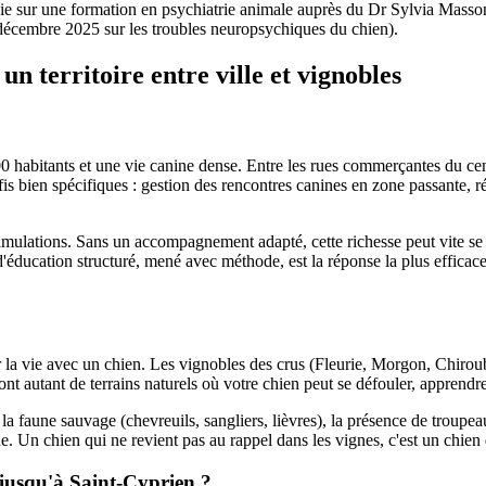
uie sur une formation en psychiatrie animale auprès du Dr Sylvia Masso
décembre 2025 sur les troubles neuropsychiques du chien).
n territoire entre ville et vignobles
 habitants et une vie canine dense. Entre les rues commerçantes du centr
is bien spécifiques : gestion des rencontres canines en zone passante, réac
timulations. Sans un accompagnement adapté, cette richesse peut vite se
d'éducation structuré, mené avec méthode, est la réponse la plus efficace
 la vie avec un chien. Les vignobles des crus (Fleurie, Morgon, Chiroub
ont autant de terrains naturels où votre chien peut se défouler, apprendr
 la faune sauvage (chevreuils, sangliers, lièvres), la présence de trou
e. Un chien qui ne revient pas au rappel dans les vignes, c'est un chien q
 jusqu'à Saint-Cyprien ?