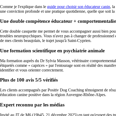
Comme je l'explique dans le
guide pour choisir son éducateur canin
, l
une conviction profonde et une pratique quotidienne, quelle que soit la s
Une double compétence éducateur + comportementalis
Cette double casquette me permet de vous accompagner aussi bien pour 
troubles neuropsychiques. Vous n'avez pas à changer de professionnel en 
de mes clients beaujolais, le trajet jusqu'à Saint-Cyprien.
Une formation scientifique en psychiatrie animale
Ma formation auprès du Dr Sylvia Masson, vétérinaire comportementalis
étiquetés comme « caprices » par l'entourage sont en réalité des manifes
identifier et vous orienter correctement.
Plus de 100 avis 5/5 vérifiés
Les clients accompagnés par Positiv Dog Coaching témoignent de résulta
éducation canine positive dans la région Auvergne-Rhône-Alpes.
Expert reconnu par les médias
Invité au JT de M6 (19h45, 21 décembre 2025) en tant qu'expert des tro