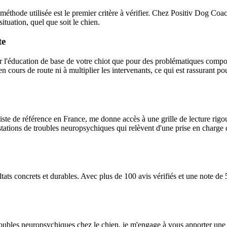
a méthode utilisée est le premier critère à vérifier. Chez Positiv Dog Coa
ituation, quel que soit le chien.
te
l'éducation de base de votre chiot que pour des problématiques comport
cours de route ni à multiplier les intervenants, ce qui est rassurant po
te de référence en France, me donne accès à une grille de lecture rig
tations de troubles neuropsychiques qui relèvent d'une prise en charge cr
ts concrets et durables. Avec plus de 100 avis vérifiés et une note de
ubles neuropsychiques chez le chien, je m'engage à vous apporter une e