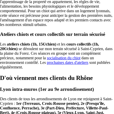
l'apprentissage de la propreté en appartement, les règles de vie,
l'alimentation, les besoins physiologiques et le développement
comportemental. Pour un chiot qui arrive dans un logement lyonnais,
cette séance est précieuse pour anticiper la gestion des premières nuits,
l'aménagement d'un espace repos adapté et les premiers contacts avec
les nombreux stimuli urbains.
Ateliers chiots et cours collectifs sur terrain sécurisé
Les
ateliers chiots (1h, 15€/chien)
et les
cours collectifs (1h,
20€/chien)
se déroulent sur mon terrain sécurisé à Saint-Cyprien, dans
la plaine du Forez. Ces séances en groupe sont un complément
précieux, notamment pour la
socialisation du chiot
dans un
environnement contrôlé. Les
prochaines dates d'ateliers
sont publiées
régulièrement.
D'où viennent mes clients du Rhône
Lyon intra-muros (1er au 9e arrondissement)
Des clients de tous les arrondissements de Lyon me rejoignent à Saint-
Cyprien :
1er (Terreaux, Croix-Rousse pentes), 2e (Presqu'île,
Confluence, Perrache), 3e (Part-Dieu, Préfecture, Villette-Paul-
Bert), 4e (Croix-Rousse plateau), 5e (Vieux-Lyon, Saint-Just,