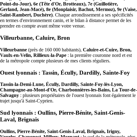
Point-du-Jour), 6e (Tête d'Or, Brotteaux), 7e (Guillotière,
Gerland, Jean-Macé), 8e (Monplaisir, Bachut, Mermoz), 9e (Vaise,
Saint-Rambert, Duchère)
. Chaque arrondissement a ses spécificités
en termes d'environnement canin, et le bilan à distance permet de les
prendre en compte avant même votre venue.
Villeurbanne, Caluire, Bron
Villeurbanne
(près de 160 000 habitants),
Caluire-et-Cuire, Bron,
Vaulx-en-Velin, Rillieux-la-Pape
: la première couronne nord et est
de la métropole compte plusieurs de mes clients réguliers.
Ouest lyonnais : Tassin, Écully, Dardilly, Sainte-Foy
Tassin-la-Demi-Lune, Écully, Dardilly, Sainte-Foy-lès-Lyon,
Champagne-au-Mont-d'Or, Charbonnières-les-Bains, La Tour-de-
Salvagny
: plusieurs propriétaires de l'ouest lyonnais font également le
trajet jusqu'à Saint-Cyprien.
Sud lyonnais : Oullins, Pierre-Bénite, Saint-Genis-
Laval, Brignais
Oullins, Pierre-Bénite, Saint-Genis-Laval, Brignais, Irigny,
Vourles, Chaponost, Millery, Mornant
: le sud de la métropole, plus