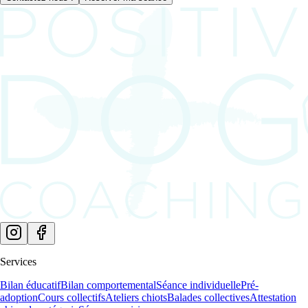
Services
Bilan éducatif
Bilan comportemental
Séance individuelle
Pré-
adoption
Cours collectifs
Ateliers chiots
Balades collectives
Attestation