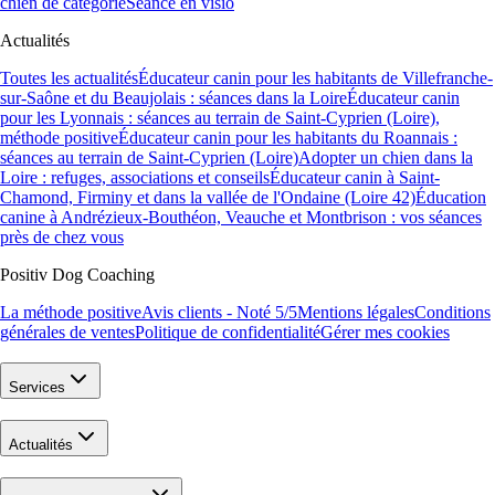
chien de catégorie
Séance en visio
Actualités
Toutes les actualités
Éducateur canin pour les habitants de Villefranche-
sur-Saône et du Beaujolais : séances dans la Loire
Éducateur canin
pour les Lyonnais : séances au terrain de Saint-Cyprien (Loire),
méthode positive
Éducateur canin pour les habitants du Roannais :
séances au terrain de Saint-Cyprien (Loire)
Adopter un chien dans la
Loire : refuges, associations et conseils
Éducateur canin à Saint-
Chamond, Firminy et dans la vallée de l'Ondaine (Loire 42)
Éducation
canine à Andrézieux-Bouthéon, Veauche et Montbrison : vos séances
près de chez vous
Positiv Dog Coaching
La méthode positive
Avis clients - Noté 5/5
Mentions légales
Conditions
générales de ventes
Politique de confidentialité
Gérer mes cookies
Services
Actualités