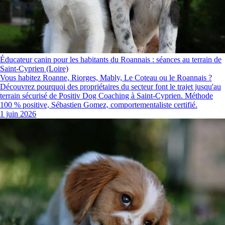
Éducateur canin pour les habitants du Roannais : séances au terrain de
Saint-Cyprien (Loire)
Vous habitez Roanne, Riorges, Mably, Le Coteau ou le Roannais ?
Découvrez pourquoi des propriétaires du secteur font le trajet jusqu'au
terrain sécurisé de Positiv Dog Coaching à Saint-Cyprien. Méthode
100 % positive, Sébastien Gomez, comportementaliste certifié.
1 juin 2026