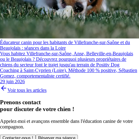
Éducateur canin pour les habitants de Villefranche-sur-Saône et du
Beaujolais : séances dans la Loire
Vous habitez Villefranche-sur-Saône, Anse, Belleville-en-Beaujolais
ou le Beaujolais ? Découvrez pourquoi plusieurs propriétaires de
chiens du secteur font le trajet jusqu'au terrain de Positiv Dog
Coaching à Saint-Cyprien (Loire). Méthode 100 % positive, Sébastien
Gomez, comportementaliste certifié.
29 juin 2026
Voir tous les articles
Prenons contact
pour discuter de votre chien !
Appelez-moi et avançons ensemble dans l'éducation canine de votre
compagnon.
Contactez-nous !
Réserver ma séance