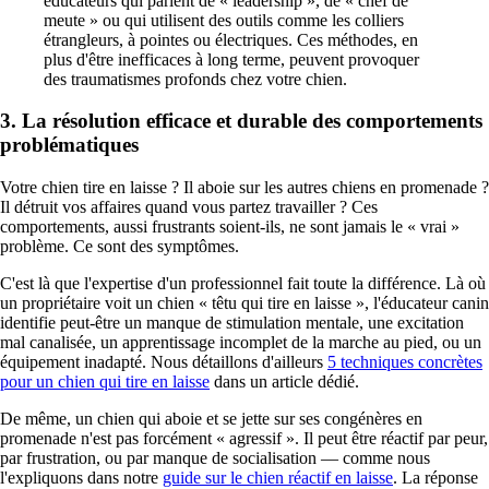
éducateurs qui parlent de « leadership », de « chef de
meute » ou qui utilisent des outils comme les colliers
étrangleurs, à pointes ou électriques. Ces méthodes, en
plus d'être inefficaces à long terme, peuvent provoquer
des traumatismes profonds chez votre chien.
3. La résolution efficace et durable des comportements
problématiques
Votre chien tire en laisse ? Il aboie sur les autres chiens en promenade ?
Il détruit vos affaires quand vous partez travailler ? Ces
comportements, aussi frustrants soient-ils, ne sont jamais le « vrai »
problème. Ce sont des symptômes.
C'est là que l'expertise d'un professionnel fait toute la différence. Là où
un propriétaire voit un chien « têtu qui tire en laisse », l'éducateur canin
identifie peut-être un manque de stimulation mentale, une excitation
mal canalisée, un apprentissage incomplet de la marche au pied, ou un
équipement inadapté. Nous détaillons d'ailleurs
5 techniques concrètes
pour un chien qui tire en laisse
dans un article dédié.
De même, un chien qui aboie et se jette sur ses congénères en
promenade n'est pas forcément « agressif ». Il peut être réactif par peur,
par frustration, ou par manque de socialisation — comme nous
l'expliquons dans notre
guide sur le chien réactif en laisse
. La réponse