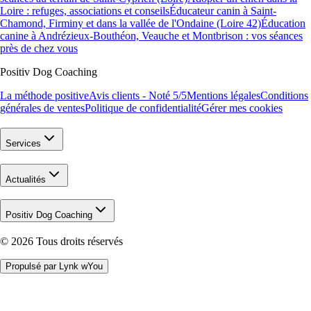
Loire : refuges, associations et conseils
Éducateur canin à Saint-
Chamond, Firminy et dans la vallée de l'Ondaine (Loire 42)
Éducation
canine à Andrézieux-Bouthéon, Veauche et Montbrison : vos séances
près de chez vous
Positiv Dog Coaching
La méthode positive
Avis clients - Noté 5/5
Mentions légales
Conditions
générales de ventes
Politique de confidentialité
Gérer mes cookies
Services
Actualités
Positiv Dog Coaching
©
2026
Tous droits réservés
Propulsé par Lynk wYou