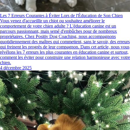
Les 7 Erreurs Courantes à Éviter Lors de l'Éducation de Son Chien
Vous venez d'accueillir un chiot ou souhaitez améliorer le
comportement de votre chien adulte ? L'éducation canine est un
parcours passionnant, mais semé d'embûches pour de nombreux
propriétaires. Chez Positiv Dog Coaching, nous accompagnons
quotidiennement des maîtres qui commettent, sans le savoir, des erreurs
qui freinent les progrès de leur compagnon. Dans cet article, nous vous
révélons les 7 erreurs les plus courantes en éducation canine et surtout,
comment les éviter pour construire une relation harmonieuse avec votre
chien.
4 décembre 2025