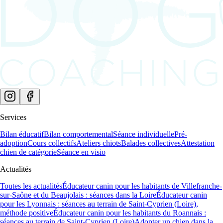
Services
Bilan éducatif
Bilan comportemental
Séance individuelle
Pré-
adoption
Cours collectifs
Ateliers chiots
Balades collectives
Attestation
chien de catégorie
Séance en visio
Actualités
Toutes les actualités
Éducateur canin pour les habitants de Villefranche-
sur-Saône et du Beaujolais : séances dans la Loire
Éducateur canin
pour les Lyonnais : séances au terrain de Saint-Cyprien (Loire),
méthode positive
Éducateur canin pour les habitants du Roannais :
séances au terrain de Saint-Cyprien (Loire)
Adopter un chien dans la