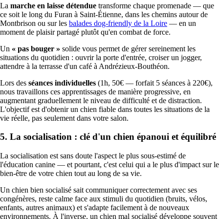
La
marche en laisse détendue
transforme chaque promenade — que
ce soit le long du Furan à Saint-Étienne, dans les chemins autour de
Montbrison ou sur les
balades dog-friendly de la Loire
— en un
moment de plaisir partagé plutôt qu'en combat de force.
Un
« pas bouger »
solide vous permet de gérer sereinement les
situations du quotidien : ouvrir la porte d'entrée, croiser un jogger,
attendre à la terrasse d'un café à Andrézieux-Bouthéon.
Lors des
séances individuelles
(1h, 50€ — forfait 5 séances à 220€),
nous travaillons ces apprentissages de manière progressive, en
augmentant graduellement le niveau de difficulté et de distraction.
L'objectif est d'obtenir un chien fiable dans toutes les situations de la
vie réelle, pas seulement dans votre salon.
5. La socialisation : clé d'un chien épanoui et équilibré
La socialisation est sans doute l'aspect le plus sous-estimé de
l'éducation canine — et pourtant, c'est celui qui a le plus d'impact sur le
bien-être de votre chien tout au long de sa vie.
Un chien bien socialisé sait communiquer correctement avec ses
congénères, reste calme face aux stimuli du quotidien (bruits, vélos,
enfants, autres animaux) et s'adapte facilement à de nouveaux
environnements. À l'inverse, un chien mal socialisé développe souvent