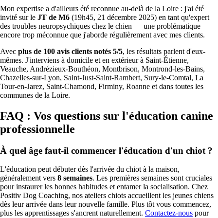
Mon expertise a d'ailleurs été reconnue au-delà de la Loire : j'ai été
invité sur le
JT de M6
(19h45, 21 décembre 2025) en tant qu'expert
des troubles neuropsychiques chez le chien — une problématique
encore trop méconnue que j'aborde régulièrement avec mes clients.
Avec
plus de 100 avis clients notés 5/5
, les résultats parlent d'eux-
mêmes. J'interviens à domicile et en extérieur à Saint-Étienne,
Veauche, Andrézieux-Bouthéon, Montbrison, Montrond-les-Bains,
Chazelles-sur-Lyon, Saint-Just-Saint-Rambert, Sury-le-Comtal, La
Tour-en-Jarez, Saint-Chamond, Firminy, Roanne et dans toutes les
communes de la Loire.
FAQ : Vos questions sur l'éducation canine
professionnelle
À quel âge faut-il commencer l'éducation d'un chiot ?
L'éducation peut débuter dès l'arrivée du chiot à la maison,
généralement vers
8 semaines
. Les premières semaines sont cruciales
pour instaurer les bonnes habitudes et entamer la socialisation. Chez
Positiv Dog Coaching, nos ateliers chiots accueillent les jeunes chiens
dès leur arrivée dans leur nouvelle famille. Plus tôt vous commencez,
plus les apprentissages s'ancrent naturellement.
Contactez-nous
pour