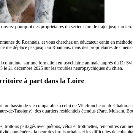
vrez pourquoi des propriétaires du secteur font le trajet jusqu'au te
munes du Roannais, et vous cherchez un éducateur canin en méthode po
 ne me déplace pas jusqu'au Roannais, mais des propriétaires de chiens du
contrainte, sur une formation en psychiatrie animale auprès du Dr Sylv
45 le 21 décembre 2025 sur les troubles neuropsychiques du chien.
ritoire à part dans la Loire
it un bassin de vie comparable à celui de Villefranche ou de Chalon-su
tre-de-Tassigny), des quartiers résidentiels étendus (Parc, Mulsant, Bou
trottoirs partagés avec piétons, vélos et trottinettes, rencontres canines
ctivité congénères, la peur des bruits urbains et les difficultés de cohab