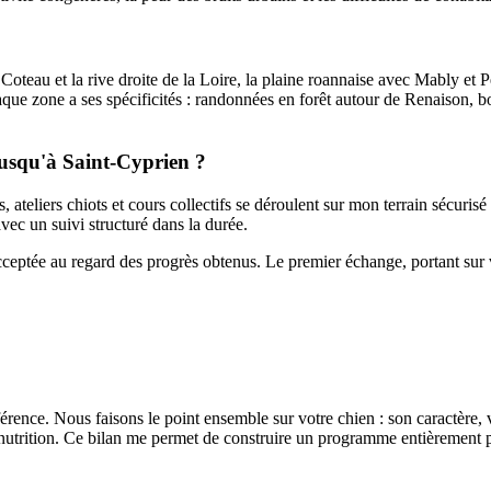
e Coteau et la rive droite de la Loire, la plaine roannaise avec Mably e
aque zone a ses spécificités : randonnées en forêt autour de Renaison, b
jusqu'à Saint-Cyprien ?
s, ateliers chiots et cours collectifs se déroulent sur mon terrain sécur
vec un suivi structuré dans la durée.
cceptée au regard des progrès obtenus. Le premier échange, portant sur vo
rence. Nous faisons le point ensemble sur votre chien : son caractère, vos
trition. Ce bilan me permet de construire un programme entièrement p