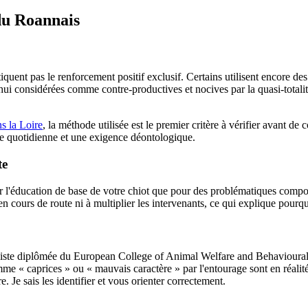
du Roannais
ent pas le renforcement positif exclusif. Certains utilisent encore des mé
ui considérées comme contre-productives et nocives par la quasi-totali
s la Loire
, la méthode utilisée est le premier critère à vérifier avant d
que quotidienne et une exigence déontologique.
te
l'éducation de base de votre chiot que pour des problématiques comport
ours de route ni à multiplier les intervenants, ce qui explique pourquoi 
ste diplômée du European College of Animal Welfare and Behavioural M
 « caprices » ou « mauvais caractère » par l'entourage sont en réalité
. Je sais les identifier et vous orienter correctement.