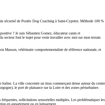
rrain sécurisé de Positiv Dog Coaching à Saint-Cyprien. Méthode 100 %
sitive ? Je suis Sébastien Gomez, éducateur canin et
 secteur font le trajet pour venir travailler avec moi sur mon terrain
ia Masson, vétérinaire comportementaliste de référence nationale, et
r-Saône. La ville concentre un tissu commerçant dense autour du centre
rgogne), le port de plaisance sur la Loire et des zones périurbaines
 fréquentes, sollicitations sensorielles multiples. Les problématiques les
itation en appartement ou en lotissement.