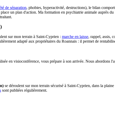
été de séparation
, phobies, hyperactivité, destructions), le bilan comport
n place un plan d'action. Ma formation en psychiatrie animale auprès du
raitant.
)
lent sur mon terrain à Saint-Cyprien :
marche en laisse
, rappel, assis,
culièrement adapté aux propriétaires du Roannais : il permet de rentabilise
éalisée en visioconférence, vous prépare à son arrivée. Nous abordons l'
en)
se déroulent sur mon terrain sécurisé à Saint-Cyprien, dans la plai
s
sont publiées régulièrement.