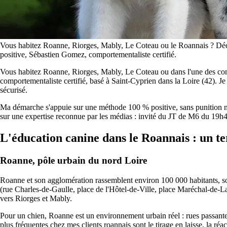
Vous habitez Roanne, Riorges, Mably, Le Coteau ou le Roannais ? Décou
positive, Sébastien Gomez, comportementaliste certifié.
Vous habitez Roanne, Riorges, Mably, Le Coteau ou dans l'une des com
comportementaliste certifié, basé à Saint-Cyprien dans la Loire (42). Je
sécurisé.
Ma démarche s'appuie sur une méthode 100 % positive, sans punition ni 
sur une expertise reconnue par les médias : invité du JT de M6 du 19h
L'éducation canine dans le Roannais : un ter
Roanne, pôle urbain du nord Loire
Roanne et son agglomération rassemblent environ 100 000 habitants, so
(rue Charles-de-Gaulle, place de l'Hôtel-de-Ville, place Maréchal-de-Lat
vers Riorges et Mably.
Pour un chien, Roanne est un environnement urbain réel : rues passantes, 
plus fréquentes chez mes clients roannais sont le tirage en laisse, la réa